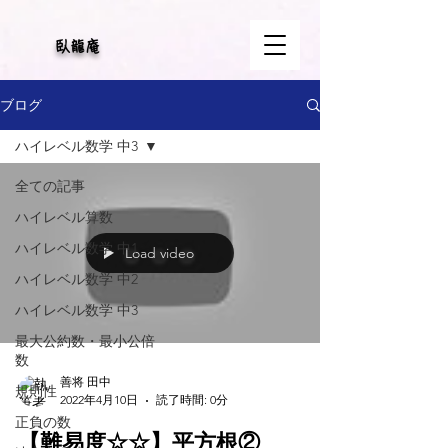
​臥龍庵
ブログ
ハイレベル数学 中3
全ての記事
ハイレベル算数
ハイレベル数学 中1
Load video
ハイレベル数学 中2
ハイレベル数学 中3
最大公約数・最小公倍
数
善将 田中
規則性
2022年4月10日
読了時間: 0分
正負の数
【難易度☆☆】平方根②