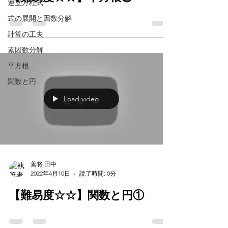
連立方程式
式の展開と因数分解
計算の工夫
素因数分解
平方根
関数と円
Load video
善将 田中
2022年4月10日
読了時間: 0分
【難易度☆☆】関数と円①