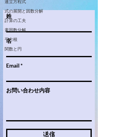
連立方程式
式の展開と因数分解
姓
計算の工夫
素因数分解
平方根
名
関数と円
Email
お問い合わせ内容
送信