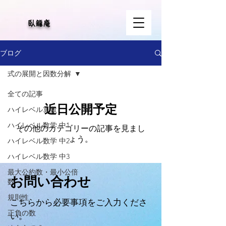
​臥龍庵
ブログ
式の展開と因数分解
全ての記事
近日公開予定
ハイレベル算数
ハイレベル数学 中1
その他のカテゴリーの記事を見まし
ょう。
ハイレベル数学 中2
ハイレベル数学 中3
最大公約数・最小公倍
​お問い合わせ
数
規則性
​こちらから必要事項をご入力くださ
正負の数
い。