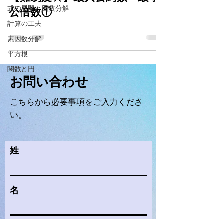
式の展開と因数分解
公倍数①
計算の工夫
素因数分解
平方根
関数と円
​お問い合わせ
​こちらから必要事項をご入力くださ
い。
姓
名