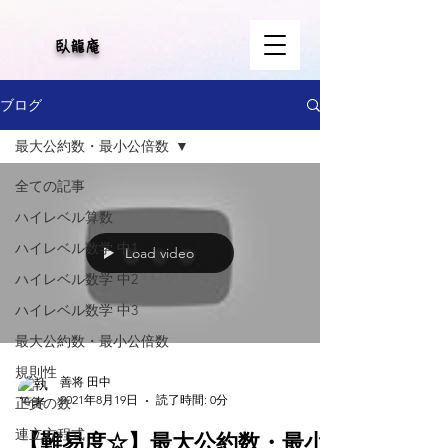
​臥龍庵
ブログ
最大公約数・最小公倍数
全ての記事
ハイレベル算数
ハイレベル数学 中1
Load video
ハイレベル数学 中2
ハイレベル数学 中3
最大公約数・最小公倍数
規則性
善将 田中
2021年8月19日
読了時間: 0分
正負の数
連立方程式
【難易度☆】最大公約数・最小