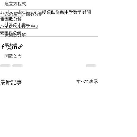
連立方程式
Jamboard
オンライン授業
臥龍庵
中学数学
難問
式の展開と因数分解
素因数分解
計算の工夫
ハイレベル数学 中3
素因数分解
素因数分解
平方根
関数と円
すべて表示
最新記事