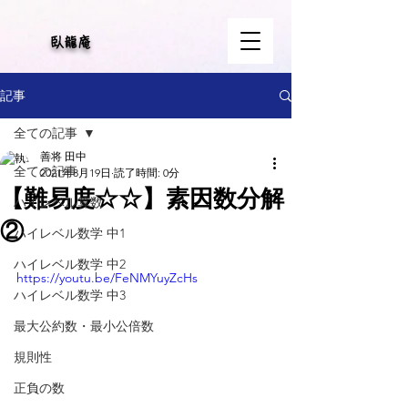
​臥龍庵
記事
全ての記事
善将 田中
全ての記事
2021年8月19日
読了時間: 0分
【難易度☆☆】素因数分解
ハイレベル算数
②
ハイレベル数学 中1
ハイレベル数学 中2
https://youtu.be/FeNMYuyZcHs
ハイレベル数学 中3
最大公約数・最小公倍数
規則性
正負の数