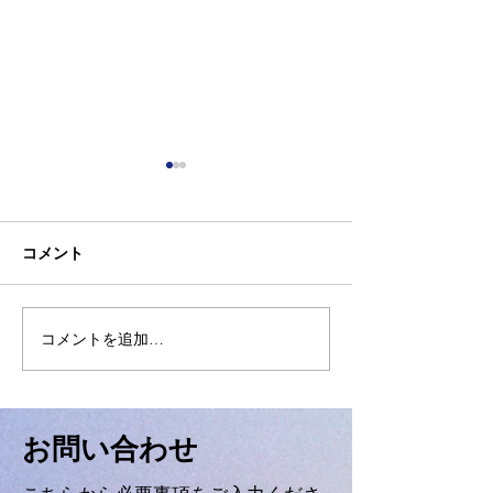
コメント
【難易度☆☆】
コメントを追加…
【難易度☆☆】関数と円
①
​お問い合わせ